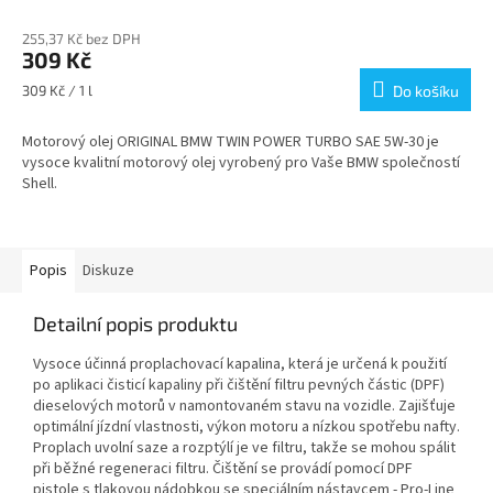
hodnocení
255,37 Kč bez DPH
produktu
309 Kč
je
3,6
Měrná
309 Kč / 1 l
Do košíku
z
cena:
5
Motorový olej ORIGINAL BMW TWIN POWER TURBO SAE 5W-30 je
hvězdiček.
vysoce kvalitní motorový olej vyrobený pro Vaše BMW společností
Shell.
Popis
Diskuze
Detailní popis produktu
Vysoce účinná proplachovací kapalina, která je určená k použití
po aplikaci čisticí kapaliny při čištění filtru pevných částic (DPF)
dieselových motorů v namontovaném stavu na vozidle. Zajišťuje
optimální jízdní vlastnosti, výkon motoru a nízkou spotřebu nafty.
Proplach uvolní saze a rozptýlí je ve filtru, takže se mohou spálit
při běžné regeneraci filtru. Čištění se provádí pomocí DPF
pistole s tlakovou nádobkou se speciálním nástavcem - Pro-Line