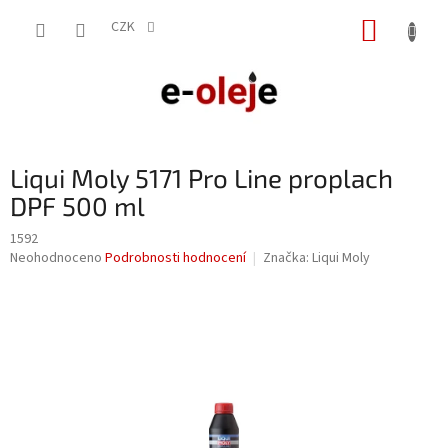
Přejít
NÁKUP
na
CZK
obsah
KOŠÍK
Liqui Moly 5171 Pro Line proplach
DPF 500 ml
1592
Průměrné
Neohodnoceno
Podrobnosti hodnocení
Značka:
Liqui Moly
hodnocení
produktu
je
0,0
z
5
hvězdiček.