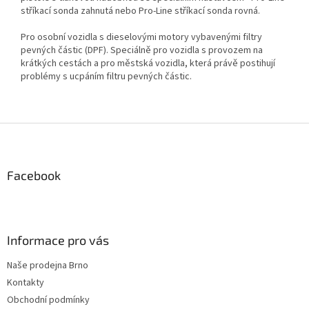
stříkací sonda zahnutá nebo Pro-Line stříkací sonda rovná.
Pro osobní vozidla s dieselovými motory vybavenými filtry
pevných částic (DPF). Speciálně pro vozidla s provozem na
krátkých cestách a pro městská vozidla, která právě postihují
problémy s ucpáním filtru pevných částic.
Z
á
p
a
Facebook
t
í
Informace pro vás
Naše prodejna Brno
Kontakty
Obchodní podmínky