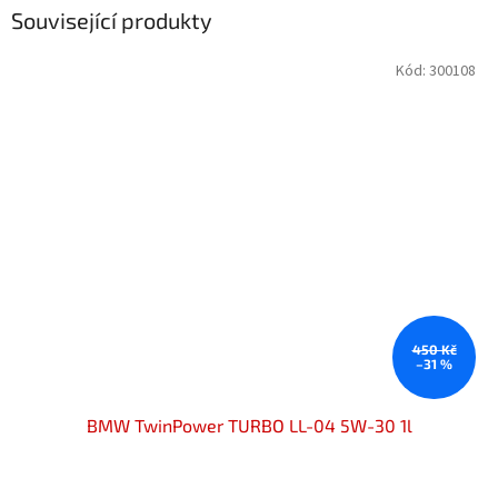
Související produkty
Kód:
300108
450 Kč
–31 %
BMW TwinPower TURBO LL-04 5W-30 1l
Průměrné