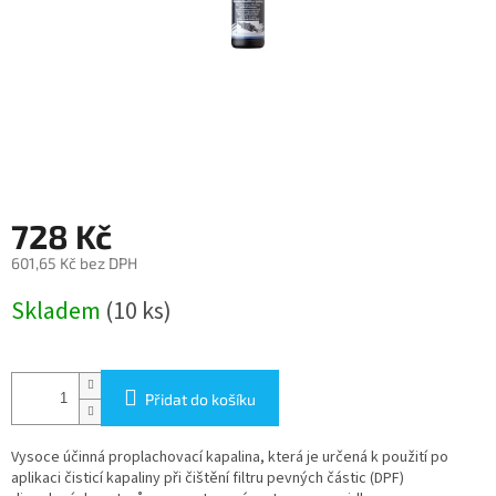
728 Kč
601,65 Kč bez DPH
Měrná
Skladem
(10 ks)
cena:
Přidat do košíku
Vysoce účinná proplachovací kapalina, která je určená k použití po
aplikaci čisticí kapaliny při čištění filtru pevných částic (DPF)