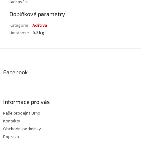
tankování.
Doplňkové parametry
Kategorie
:
Aditiva
Hmotnost
:
0.2 kg
Z
á
p
a
Facebook
t
í
Informace pro vás
Naše prodejna Brno
Kontakty
Obchodní podmínky
Doprava