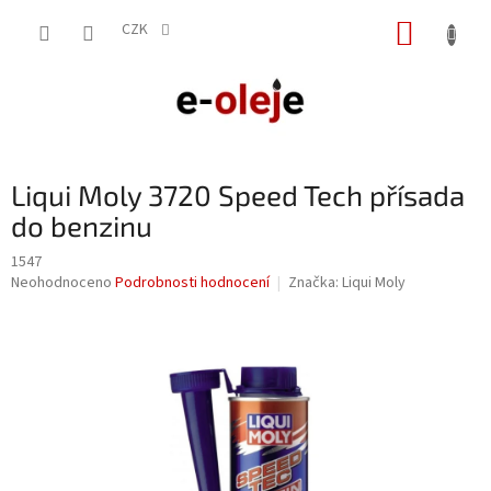
Přejít
NÁKUP
na
CZK
obsah
KOŠÍK
Liqui Moly 3720 Speed Tech přísada
do benzinu
1547
Průměrné
Neohodnoceno
Podrobnosti hodnocení
Značka:
Liqui Moly
hodnocení
produktu
je
0,0
z
5
hvězdiček.