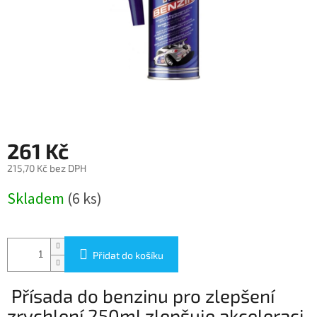
261 Kč
215,70 Kč bez DPH
Měrná
Skladem
(6 ks)
cena:
Přidat do košíku
Přísada do benzinu pro zlepšení
zrychlení 250ml zlepšuje akceleraci