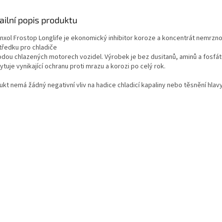
ailní popis produktu
inxol Frostop Longlife je ekonomický inhibitor koroze a koncentrát nemrzn
tředku pro chladiče
odou chlazených motorech vozidel. Výrobek je bez dusitanů, aminů a fosfát
tuje vynikající ochranu proti mrazu a korozi po celý rok.
kt nemá žádný negativní vliv na hadice chladicí kapaliny nebo těsnění hlavy