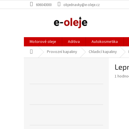
Přejít
606043000
objednavky@e-oleje.cz
na
obsah
Motorové oleje
Aditiva
Autokosmetika
Domů
Provozní kapaliny
Chladicí kapaliny
P
Lepr
o
s
Průměr
1 hodno
t
hodnoce
r
produkt
a
je
5,0
n
z
n
5
í
hvězdič
p
a