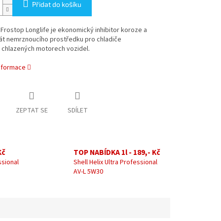
Přidat do košíku
 Frostop Longlife je ekonomický inhibitor koroze a
át nemrznoucího prostředku pro chladiče
 chlazených motorech vozidel.
informace
ZEPTAT SE
SDÍLET
Kč
TOP NABÍDKA 1l - 189,- Kč
ssional
Shell Helix Ultra Professional
AV-L 5W30