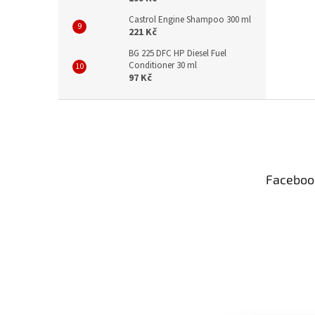
Castrol Engine Shampoo 300 ml
221 Kč
BG 225 DFC HP Diesel Fuel
Conditioner 30 ml
97 Kč
Z
á
p
a
t
Faceboo
í