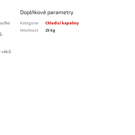
Doplňkové parametry
oucího
Kategorie
:
Chladicí kapaliny
Hmotnost
:
25 kg
ů.
 válců.