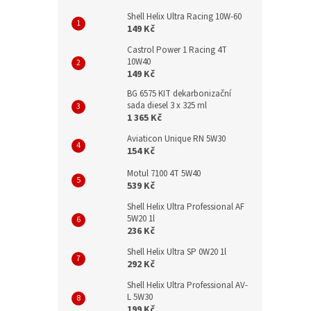
Shell Helix Ultra Racing 10W-60
149 Kč
Castrol Power 1 Racing 4T
10W40
149 Kč
BG 6575 KIT dekarbonizační
sada diesel 3 x 325 ml
1 365 Kč
Aviaticon Unique RN 5W30
154 Kč
Motul 7100 4T 5W40
539 Kč
Shell Helix Ultra Professional AF
5W20 1l
236 Kč
Shell Helix Ultra SP 0W20 1l
292 Kč
Shell Helix Ultra Professional AV-
L 5W30
199 Kč