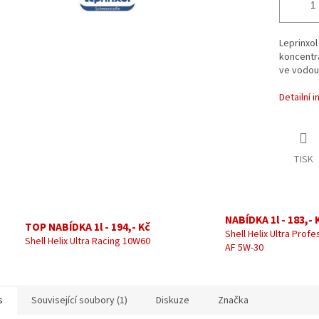
Leprinxol
koncentr
ve vodou
Detailní 
TISK
NABÍDKA 1l - 183,- 
TOP NABÍDKA 1l - 194,- Kč
Shell Helix Ultra Profe
Shell Helix Ultra Racing 10W60
AF 5W-30
s
Související soubory (1)
Diskuze
Značka