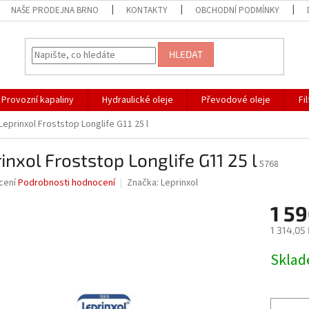
NAŠE PRODEJNA BRNO
KONTAKTY
OBCHODNÍ PODMÍNKY
HLEDAT
Provozní kapaliny
Hydraulické oleje
Převodové oleje
Fi
Leprinxol Froststop Longlife G11 25 l
inxol Froststop Longlife G11 25 l
5768
né
cení
Podrobnosti hodnocení
Značka:
Leprinxol
ní
1 59
u
1 314,05
Měrná
Skla
cena:
ek.