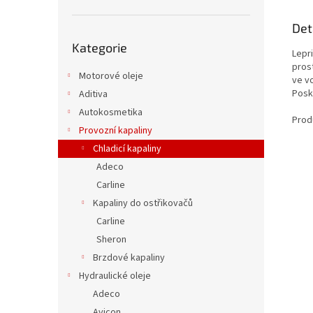
Det
Přeskočit
Kategorie
kategorie
Lepr
pros
Motorové oleje
ve v
Posky
Aditiva
Autokosmetika
Produ
Provozní kapaliny
Chladicí kapaliny
Adeco
Carline
Kapaliny do ostřikovačů
Carline
Sheron
Brzdové kapaliny
Hydraulické oleje
Adeco
Avicon