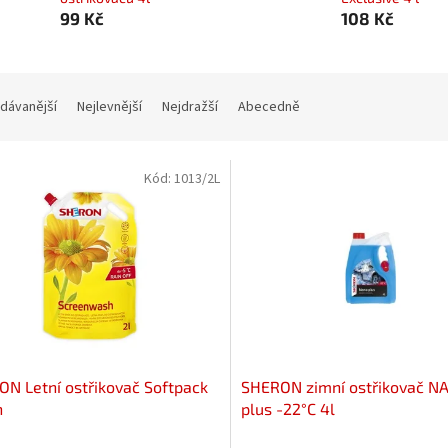
99 Kč
108 Kč
dávanější
Nejlevnější
Nejdražší
Abecedně
Kód:
1013/2L
N Letní ostřikovač Softpack
SHERON zimní ostřikovač N
n
plus -22°C 4l