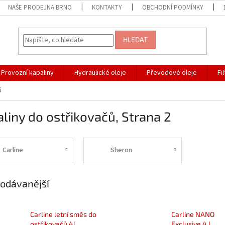
NAŠE PRODEJNA BRNO
KONTAKTY
OBCHODNÍ PODMÍNKY
HLEDAT
Provozní kapaliny
Hydraulické oleje
Převodové oleje
Fi
ů
liny do ostřikovačů
, Strana 2
Carline
Sheron
odávanější
Carline letní směs do
Carline NANO
ostřikovačů 4l
Exclusive 4 l