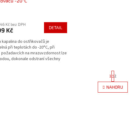
kovačů -20°C
rné
cení
,46 Kč bez DPH
ktu
DETAIL
99 Kč
 kapalina do ostřikovačů je
elná při teplotách do -20°C, při
h požadavcích na mrazuvzdornost lze
ček.
vodou, dokonale odstraní všechny
oty a zanechává...
S
1
2
t
r
O
NAHORU
á
v
n
l
k
á
o
d
v
a
á
c
n
í
í
p
r