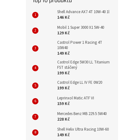
Top 10 produktů
Shell Advance AX7 4T 10W-40 1l
146 Kč
Mobil 1 Super 3000 X1 5W-40
129 Kč
Castrol Power 1 Racing 4T
10W40
149 Kč
Castrol Edge 5W30 LL Titanium
FST stáčený
199 Kč
Castrol Edge LL IV FE 0W20
199 Kč
Leprinxol Matic ATF VI
159 Kč
Mercedes Benz MB 229.5 5W40
228 Kč
Shell Helix Ultra Racing 10W-60
149 Kč