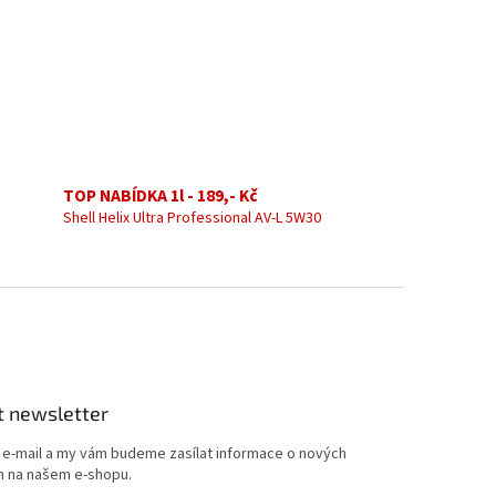
TOP NABÍDKA 1l - 189,- Kč
Shell Helix Ultra Professional AV-L 5W30
t newsletter
j e-mail a my vám budeme zasílat informace o nových
 na našem e-shopu.