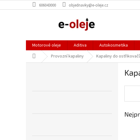
Přejít
606043000
objednavky@e-oleje.cz
na
obsah
Motorové oleje
Aditiva
Autokosmetika
Domů
Provozní kapaliny
Kapaliny do ostřikovač
P
Kapa
o
s
t
r
a
n
Nejpr
n
í
p
a