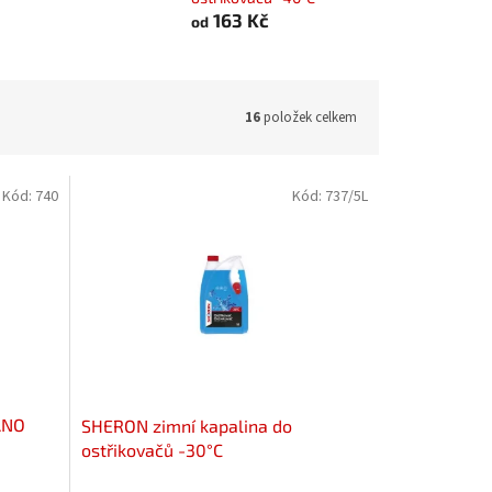
163 Kč
od
16
položek celkem
Kód:
740
Kód:
737/5L
ANO
SHERON zimní kapalina do
ostřikovačů -30°C