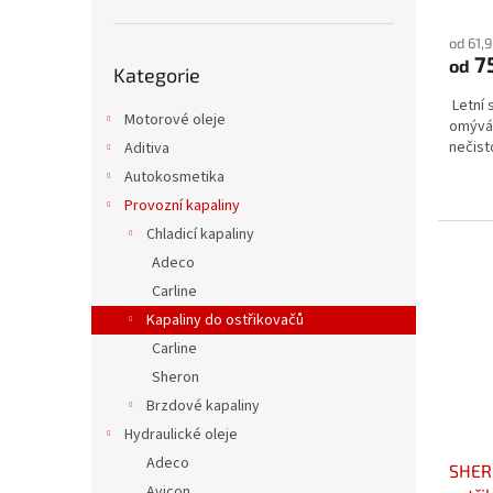
Průmě
hodno
od 61,
produ
Přeskočit
7
od
je
Kategorie
kategorie
5,0
Letní 
z
Motorové oleje
omýván
5
nečist
Aditiva
hvězdi
Autokosmetika
Provozní kapaliny
Chladicí kapaliny
Adeco
Carline
Kapaliny do ostřikovačů
Carline
Sheron
Brzdové kapaliny
Hydraulické oleje
Adeco
SHERO
Avicon