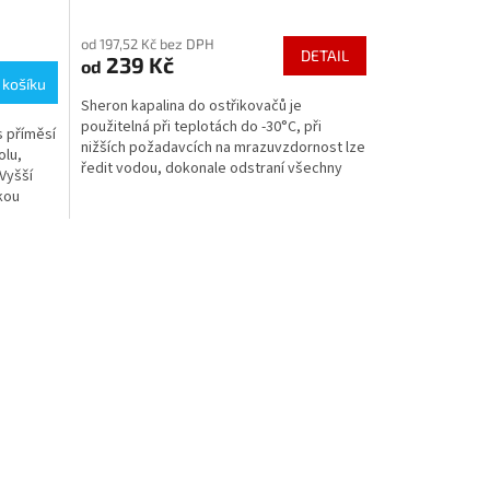
Průměrné
hodnocení
od 197,52 Kč bez DPH
produktu
DETAIL
239 Kč
od
je
 košíku
5,0
Sheron kapalina do ostřikovačů je
z
použitelná při teplotách do -30°C, při
5
 příměsí
nižších požadavcích na mrazuvzdornost lze
hvězdiček.
olu,
ředit vodou, dokonale odstraní všechny
Vyšší
nečistoty a zanechává...
kou