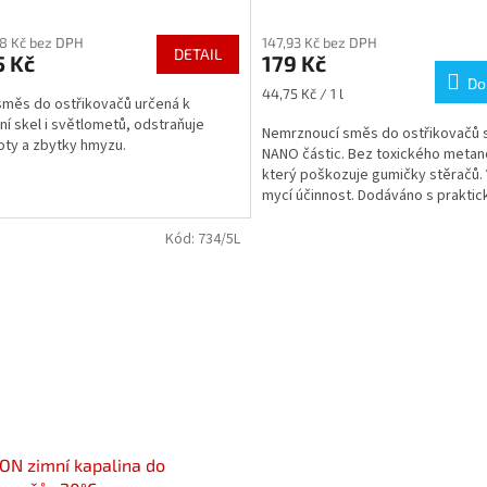
rné
Průměrné
cení
hodnocení
98 Kč bez DPH
147,93 Kč bez DPH
ktu
produktu
DETAIL
5 Kč
179 Kč
je
Do
4,5
Měrná
44,75 Kč / 1 l
směs do ostřikovačů určená k
z
cena:
í skel i světlometů, odstraňuje
5
Nemrznoucí směs do ostřikovačů s
oty a zbytky hmyzu.
ček.
hvězdiček.
NANO částic. Bez toxického metan
který poškozuje gumičky stěračů. 
mycí účinnost. Dodáváno s praktic
nálevkou.
Kód:
734/5L
N zimní kapalina do