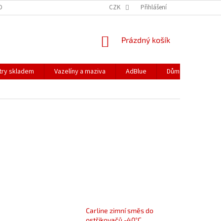
DOPRAVA
PODMÍNKY OCHRANY OSOBNÍCH ÚDAJŮ
CZK
Přihlášení
REKLAMACE
NÁKUPNÍ
Prázdný košík
KOŠÍK
ltry skladem
Vazelíny a maziva
AdBlue
Dům a zahrada
Carline zimní směs do
ostřikovačů -40°C