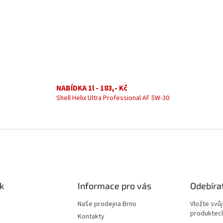
NABÍDKA 1l - 183,- Kč
Shell Helix Ultra Professional AF 5W-30
k
Informace pro vás
Odebíra
Naše prodejna Brno
Vložte svů
produktech
Kontakty