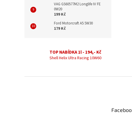
VAG GS60577M2 Longlife IV FE
0W20
199 Kč
Ford Motorcraft A5 5W30
179 Kč
TOP NABÍDKA 1l - 194,- Kč
Shell Helix Ultra Racing 10W60
Z
á
p
a
t
Faceboo
í