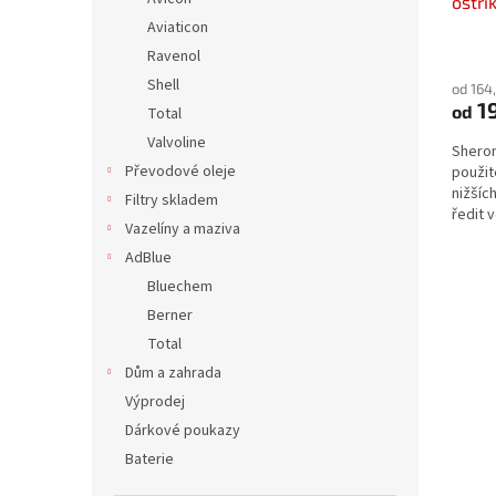
ostři
Aviaticon
Průmě
Ravenol
hodno
Shell
od 164
produ
1
od
je
Total
5,0
Valvoline
Sheron
z
Převodové oleje
použit
5
nižšíc
hvězdi
Filtry skladem
ředit 
Vazelíny a maziva
nečist
AdBlue
Bluechem
Berner
Total
Dům a zahrada
Výprodej
Dárkové poukazy
Baterie