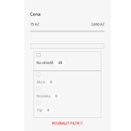
Cena
75
Kč
1690
Kč
Na skladě
15
Akce
0
Novinka
0
Tip
0
ROZBALIT FILTR