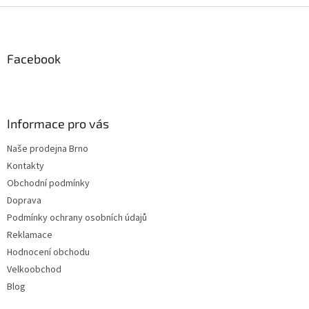
Z
á
p
a
Facebook
t
í
Informace pro vás
Naše prodejna Brno
Kontakty
Obchodní podmínky
Doprava
Podmínky ochrany osobních údajů
Reklamace
Hodnocení obchodu
Velkoobchod
Blog