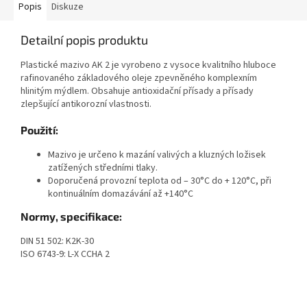
Popis
Diskuze
Detailní popis produktu
Plastické mazivo AK 2 je vyrobeno z vysoce kvalitního hluboce
rafinovaného základového oleje zpevněného komplexním
hlinitým mýdlem. Obsahuje antioxidační přísady a přísady
zlepšující antikorozní vlastnosti.
Použití:
Mazivo je určeno k mazání valivých a kluzných ložisek
zatížených středními tlaky.
Doporučená provozní teplota od – 30°C do + 120°C, při
kontinuálním domazávání až +140°C
Normy, specifikace:
DIN 51 502: K2K-30
ISO 6743-9: L-X CCHA 2