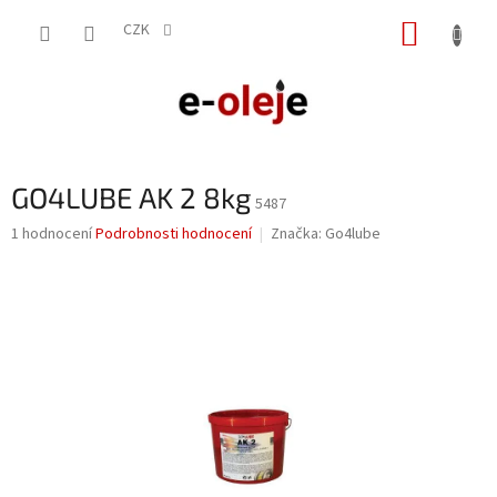
Přejít
NÁKUP
na
CZK
obsah
KOŠÍK
GO4LUBE AK 2 8kg
5487
Průměrné
1 hodnocení
Podrobnosti hodnocení
Značka:
Go4lube
hodnocení
produktu
je
5,0
z
5
hvězdiček.