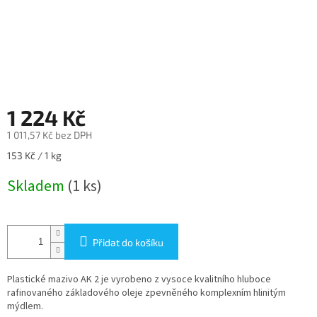
1 224 Kč
1 011,57 Kč bez DPH
Měrná
153 Kč / 1 kg
cena:
Skladem
(1 ks)
Přidat do košíku
Plastické mazivo AK 2 je vyrobeno z vysoce kvalitního hluboce
rafinovaného základového oleje zpevněného komplexním hlinitým
mýdlem.