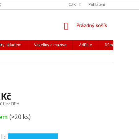
DOPRAVA
PODMÍNKY OCHRANY OSOBNÍCH ÚDAJŮ
CZK
Přihlášení
REKLAMACE
NÁKUPNÍ
Prázdný košík
KOŠÍK
ltry skladem
Vazelíny a maziva
AdBlue
Dům a zahrada
 Kč
č bez DPH
dem
(>20 ks)