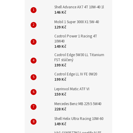
Shell Advance AX7 4T 10W-40 1l
146 Kč
Mobil 1 Super 3000 X1 5W-40
129 Kč
Castrol Power 1 Racing 4T
10W40
149 Kč
Castrol Edge 5W30 LL Titanium
FST stáčený
199 Kč
Castrol Edge LL IV FE 0W20
199 Kč
Leprinxol Matic ATF VI
159 Kč
Mercedes Benz MB 229.5 5W40
228 Kč
Shell Helix Ultra Racing 10W-60
149 Kč