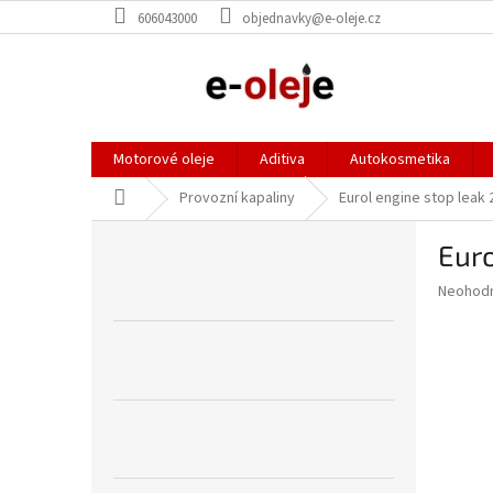
Přejít
606043000
objednavky@e-oleje.cz
na
obsah
Motorové oleje
Aditiva
Autokosmetika
Domů
Provozní kapaliny
Eurol engine stop leak 
P
Euro
o
s
Průměr
Neohod
t
hodnoce
r
produkt
a
je
0,0
n
z
n
5
í
hvězdič
p
a