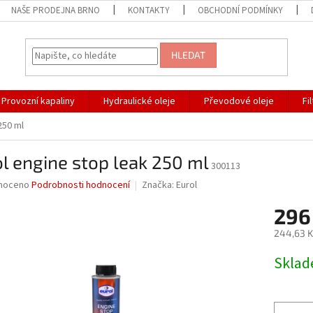
NAŠE PRODEJNA BRNO
KONTAKTY
OBCHODNÍ PODMÍNKY
HLEDAT
Provozní kapaliny
Hydraulické oleje
Převodové oleje
Fi
250 ml
l engine stop leak 250 ml
300113
né
noceno
Podrobnosti hodnocení
Značka:
Eurol
ní
296
u
244,63 K
Měrná
Skla
cena:
ek.