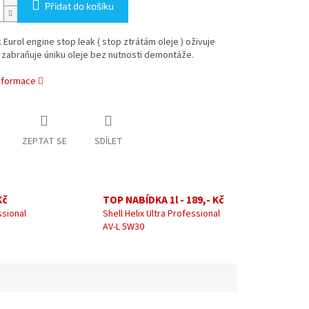
Přidat do košíku
 Eurol engine stop leak ( stop ztrátám oleje ) oživuje
 zabraňuje úniku oleje bez nutnosti demontáže.
informace
ZEPTAT SE
SDÍLET
Kč
TOP NABÍDKA 1l - 189,- Kč
ssional
Shell Helix Ultra Professional
AV-L 5W30