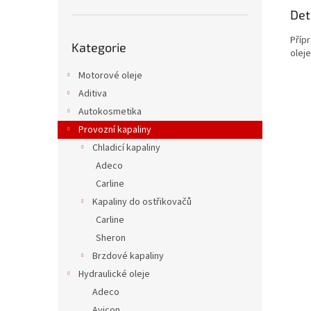
Det
Přeskočit
Přípr
Kategorie
kategorie
olej
Motorové oleje
Aditiva
Autokosmetika
Provozní kapaliny
Chladicí kapaliny
Adeco
Carline
Kapaliny do ostřikovačů
Carline
Sheron
Brzdové kapaliny
Hydraulické oleje
Adeco
Avicon