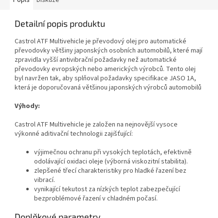
Detailní popis produktu
Castrol ATF Multivehicle je převodový olej pro automatické
převodovky většiny japonských osobních automobilů, které mají
zpravidla vyšší antivibrační požadavky než automatické
převodovky evropských nebo amerických výrobců. Tento olej
byl navržen tak, aby splňoval požadavky specifikace JASO 1A,
která je doporučovaná většinou japonských výrobců automobilů
Výhody:
Castrol ATF Multivehicle je založen na nejnovější vysoce
výkonné aditivační technologii zajišťující:
výjimečnou ochranu při vysokých teplotách, efektivně
odolávající oxidaci oleje (výborná viskozitní stabilita).
zlepšené třecí charakteristiky pro hladké řazení bez
vibrací.
vynikající tekutost za nízkých teplot zabezpečující
bezproblémové řazení v chladném počasí.
Doplňkové parametry