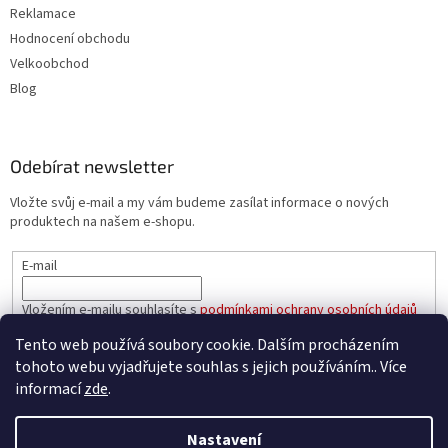
Reklamace
Hodnocení obchodu
Velkoobchod
Blog
Odebírat newsletter
Vložte svůj e-mail a my vám budeme zasílat informace o nových
produktech na našem e-shopu.
E-mail
Vložením e-mailu souhlasíte s
podmínkami ochrany osobních údajů
Tento web používá soubory cookie. Dalším procházením
PŘIHLÁSIT SE
tohoto webu vyjadřujete souhlas s jejich používáním.. Více
informací
zde
.
Nastavení
Vytvořil Shoptet