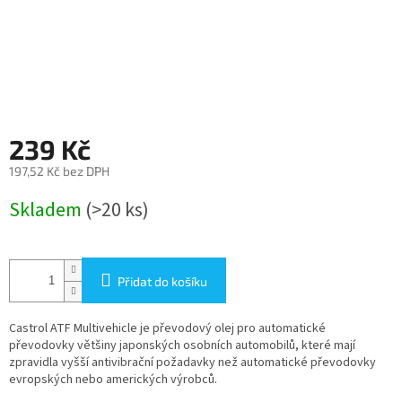
239 Kč
197,52 Kč bez DPH
Měrná
Skladem
(>20 ks)
cena:
Přidat do košíku
Castrol ATF Multivehicle je převodový olej pro automatické
převodovky většiny japonských osobních automobilů, které mají
zpravidla vyšší antivibrační požadavky než automatické převodovky
evropských nebo amerických výrobců.