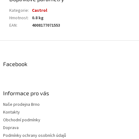
Kategorie
:
Castrol
Hmotnost
:
0.8 kg
EAN
:
4008177071553
Z
á
p
a
Facebook
t
í
Informace pro vás
Naše prodejna Brno
Kontakty
Obchodní podmínky
Doprava
Podmínky ochrany osobních údajů