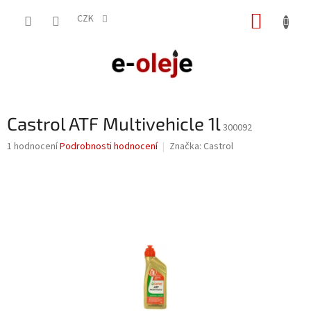
Přejít
NÁKUP
na
CZK
obsah
KOŠÍK
Castrol ATF Multivehicle 1l
300092
Průměrné
1 hodnocení
Podrobnosti hodnocení
Značka:
Castrol
hodnocení
produktu
je
5,0
z
5
hvězdiček.