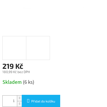
219 Kč
180,99 Kč bez DPH
Měrná
Skladem
(6 ks)
cena:
Přidat do košíku