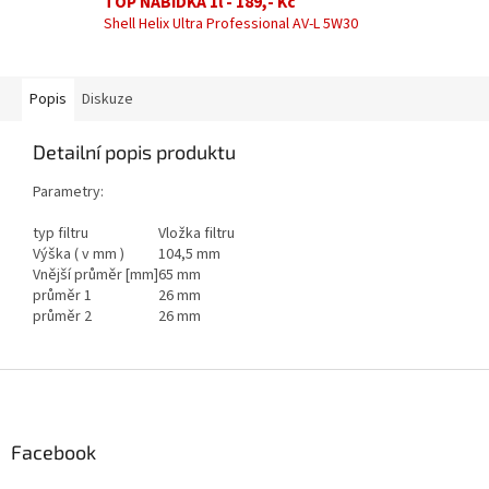
TOP NABÍDKA 1l - 189,- Kč
Shell Helix Ultra Professional AV-L 5W30
Popis
Diskuze
Detailní popis produktu
Parametry:
typ filtru
Vložka filtru
Výška ( v mm )
104,5 mm
Vnější průměr [mm]
65 mm
průměr 1
26 mm
průměr 2
26 mm
Z
á
p
a
Facebook
t