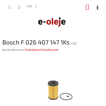
Přejít
NÁKUP
na
CZK
obsah
KOŠÍK
Bosch F 026 407 147 1Ks
2291
Průměrné
Neohodnoceno
Podrobnosti hodnocení
hodnocení
produktu
je
0,0
z
5
hvězdiček.