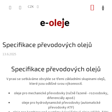
Přejít
NÁKUP
na
CZK
obsah
KOŠÍK
Specifikace převodových olejů
13.6.2025
Specifikace převodových olejů
V praxi se setkáváme obvykle se třemi základními skupinami olejů,
které jsou odlišné svou výkonností.
oleje pro mechanické převodovky (ručně řazené - rozvodovky,
diferenciály apod.)
oleje pro hydrodynamické převodovky (automatické
převodovky ATF)