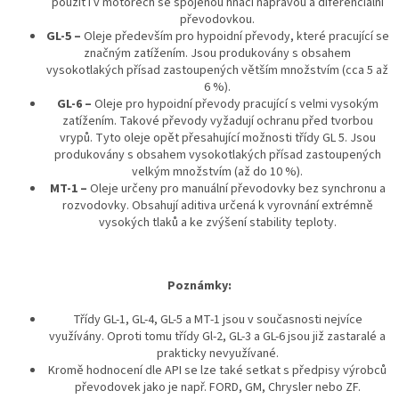
použít i v motorech se spojenou hnací nápravou a diferenciální
převodovkou.
GL-5 –
Oleje především pro hypoidní převody, které pracující se
značným zatížením. Jsou produkovány s obsahem
vysokotlakých přísad zastoupených větším množstvím (cca 5 až
6 %).
GL-6 –
Oleje pro hypoidní převody pracující s velmi vysokým
zatížením. Takové převody vyžadují ochranu před tvorbou
vrypů. Tyto oleje opět přesahující možnosti třídy GL 5. Jsou
produkovány s obsahem vysokotlakých přísad zastoupených
velkým množstvím (až do 10 %).
MT-1 –
Oleje určeny pro manuální převodovky bez synchronu a
rozvodovky. Obsahují aditiva určená k vyrovnání extrémně
vysokých tlaků a ke zvýšení stability teploty.
Poznámky:
Třídy GL-1, GL-4, GL-5 a MT-1 jsou v současnosti nejvíce
využívány. Oproti tomu třídy Gl-2, GL-3 a GL-6 jsou již zastaralé a
prakticky nevyužívané.
Kromě hodnocení dle API se lze také setkat s předpisy výrobců
převodovek jako je např. FORD, GM, Chrysler nebo ZF.