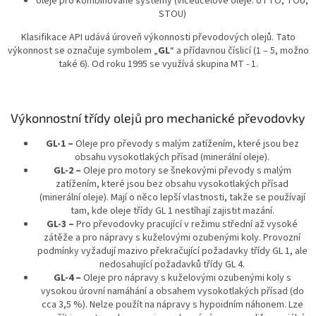
oleje pro kombinované systémy (víceúčelové oleje: UTTO, TOU,
STOU)
Klasifikace API udává úroveň výkonnosti převodových olejů. Tato
výkonnost se označuje symbolem „
GL
“ a přídavnou číslicí (1 – 5, možno
také 6). Od roku 1995 se využívá skupina MT - 1.
Výkonnostní třídy olejů pro mechanické převodovky
GL-1 –
Oleje pro převody s malým zatížením, které jsou bez
obsahu vysokotlakých přísad (minerální oleje).
GL-2 –
Oleje pro motory se šnekovými převody s malým
zatížením, které jsou bez obsahu vysokotlakých přísad
(minerální oleje). Mají o něco lepší vlastnosti, takže se používají
tam, kde oleje třídy GL 1 nestíhají zajistit mazání.
GL-3 –
Pro převodovky pracující v režimu střední až vysoké
zátěže a pro nápravy s kuželovými ozubenými koly. Provozní
podmínky vyžadují mazivo překračující požadavky třídy GL 1, ale
nedosahující požadavků třídy GL 4.
GL-4 –
Oleje pro nápravy s kuželovými ozubenými koly s
vysokou úrovní namáhání a obsahem vysokotlakých přísad (do
cca 3,5 %). Nelze použít na nápravy s hypoidním náhonem. Lze