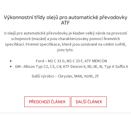
Výkonnostní třídy olejů pro automatické převodovky
ATF
U olejů pro automatické převodovky je kladen velký nárok na provozní
schopnosti (mazání) a jsou charakterizovány pomocí firemních
specifikací. Firemní specifikace, které jsou uznávané na celém světě,
jsou tyto.
Ford – M2 C 33 G, M2 C 33 F, ATF MERCON
GM– Allison Typ C2, C3, C4; ATF Dexron II, IID, IIE, III, Typ A Suffix A
Další výrobci – Chrysler, MAN, Voith, ZF
PŘEDCHOZÍ ČLÁNEK
DALŠÍ ČLÁNEK
Z
á
p