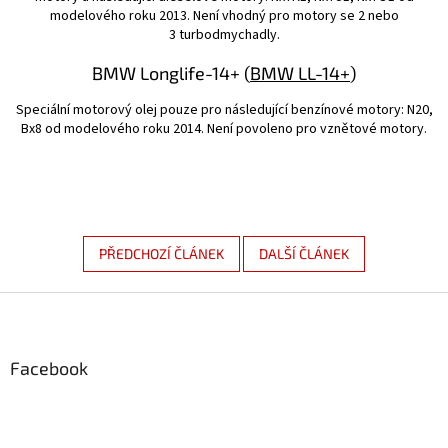
modelového roku 2013. Není vhodný pro motory se 2 nebo
3 turbodmychadly.
BMW Longlife-14+ (
BMW LL-14+
)
Speciální motorový olej pouze pro následující benzínové motory: N20,
Bx8 od modelového roku 2014. Není povoleno pro vznětové motory.
PŘEDCHOZÍ ČLÁNEK
DALŠÍ ČLÁNEK
Z
á
p
a
Facebook
t
í