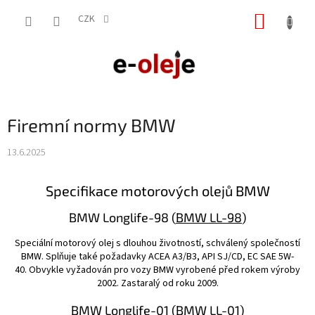
Přejít
NÁKUP
na
CZK
obsah
KOŠÍK
Firemní normy BMW
13.6.2025
Specifikace motorových olejů BMW
BMW Longlife-98 (
BMW LL-98
)
Speciální motorový olej s dlouhou životností, schválený společností
BMW. Splňuje také požadavky ACEA A3/B3, API SJ/CD, EC SAE 5W-
40. Obvykle vyžadován pro vozy BMW vyrobené před rokem výroby
2002. Zastaralý od roku 2009.
BMW Longlife-01 (
BMW LL-01
)