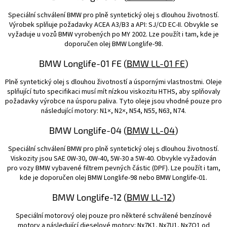
Speciální schválení BMW pro plně syntetický olej s dlouhou životností.
Výrobek splňuje požadavky ACEA A3/B3 a API: SJ/CD EC-II. Obvykle se
vyžaduje u vozů BMW vyrobených po MY 2002. Lze použít i tam, kde je
doporučen olej BMW Longlife-98.
BMW Longlife-01 FE (
BMW LL-01 FE
)
Plně syntetický olej s dlouhou životností a úspornými vlastnostmi. Oleje
splňující tuto specifikaci musí mít nízkou viskozitu HTHS, aby splňovaly
požadavky výrobce na úsporu paliva. Tyto oleje jsou vhodné pouze pro
následující motory: N1×, N2×, N54, N55, N63, N74.
BMW Longlife-04 (
BMW LL-04
)
Speciální schválení BMW pro plně syntetický olej s dlouhou životností.
Viskozity jsou SAE 0W-30, 0W-40, 5W-30 a 5W-40. Obvykle vyžadován
pro vozy BMW vybavené filtrem pevných částic (DPF). Lze použít i tam,
kde je doporučen olej BMW Longlife-98 nebo BMW Longlife-01.
BMW Longlife-12 (
BMW LL-12
)
Speciální motorový olej pouze pro některé schválené benzínové
motory a následující dieselové motory: Nx7K1, Nx7U1, Nx7O1 od