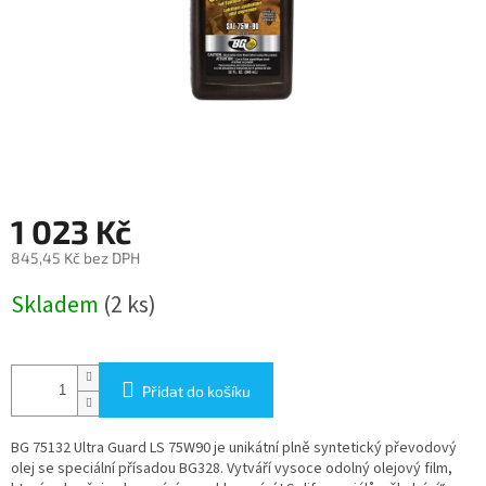
1 023 Kč
845,45 Kč bez DPH
Měrná
Skladem
(2 ks)
cena:
Přidat do košíku
BG 75132 Ultra Guard LS 75W90
je unikátní plně syntetický převodový
olej se speciální přísadou BG328. Vytváří vysoce odolný olejový film,