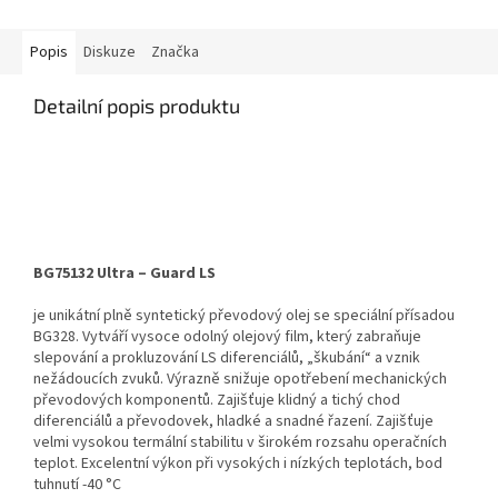
Popis
Diskuze
Značka
Detailní popis produktu
BG75132 Ultra – Guard LS
je unikátní plně syntetický převodový olej se speciální přísadou
BG328. Vytváří vysoce odolný olejový film, který zabraňuje
slepování a prokluzování LS diferenciálů, „škubání“ a vznik
nežádoucích zvuků. Výrazně snižuje opotřebení mechanických
převodových komponentů. Zajišťuje klidný a tichý chod
diferenciálů a převodovek, hladké a snadné řazení. Zajišťuje
velmi vysokou termální stabilitu v širokém rozsahu operačních
teplot. Excelentní výkon při vysokých i nízkých teplotách, bod
tuhnutí -40 °C