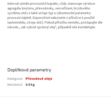
Interval výměn provozních kapalin, vždy stanovuje výrobce
agregátu (motoru, převodovky, servořízení, brzdového
systému atd.) a také určuje typ a výkonnostní parametry
provozní náplně. Doporučení naleznete v příručce k použití
(automobilu, stroje atd.). Pokud příručku nemáte, postupujte dle
návodu „Jak vybrat správný olej“, případně nás kontaktujte.
Doplňkové parametry
Kategorie
:
Převodové oleje
Hmotnost
:
0.8 kg
Z
á
p