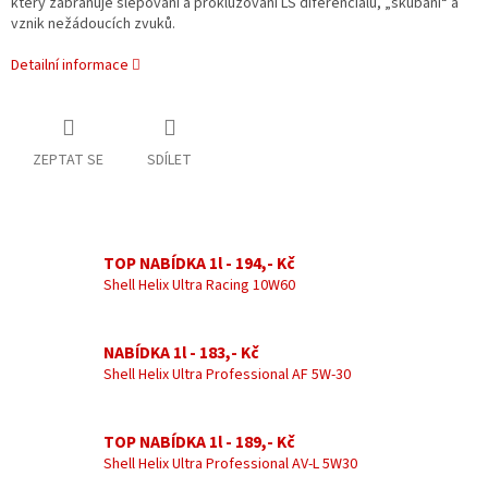
který zabraňuje slepování a prokluzování LS diferenciálů, „škubání“ a
vznik nežádoucích zvuků.
Detailní informace
ZEPTAT SE
SDÍLET
TOP NABÍDKA 1l - 194,- Kč
Shell Helix Ultra Racing 10W60
NABÍDKA 1l - 183,- Kč
Shell Helix Ultra Professional AF 5W-30
TOP NABÍDKA 1l - 189,- Kč
Shell Helix Ultra Professional AV-L 5W30