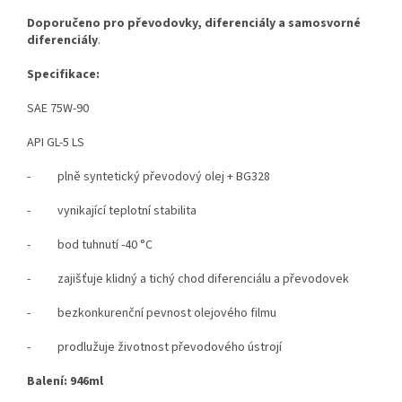
Doporučeno pro převodovky, diferenciály a samosvorné
diferenciály
.
Specifikace:
SAE 75W-90
API GL-5 LS
- plně syntetický převodový olej + BG328
- vynikající teplotní stabilita
- bod tuhnutí -40 °C
- zajišťuje klidný a tichý chod diferenciálu a převodovek
- bezkonkurenční pevnost olejového filmu
- prodlužuje životnost převodového ústrojí
Balení: 946ml