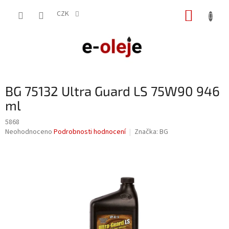
Přejít
NÁKUP
na
CZK
obsah
KOŠÍK
BG 75132 Ultra Guard LS 75W90 946
ml
5868
Průměrné
Neohodnoceno
Podrobnosti hodnocení
Značka:
BG
hodnocení
produktu
je
0,0
z
5
hvězdiček.