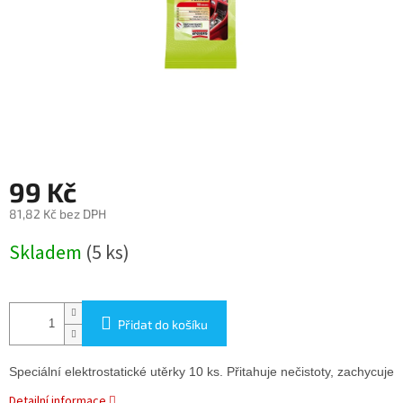
99 Kč
81,82 Kč bez DPH
Měrná
Skladem
(5 ks)
cena:
Přidat do košíku
Speciální elektrostatické utěrky 10 ks. Přitahuje nečistoty, zachycuje 
Detailní informace