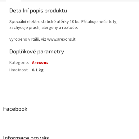
Detailní popis produktu
Speciální elektrostatické utěrky 10 ks. Přitahuje nečistoty,
zachycuje prach, alergeny a roztoče.
Vyrobeno v Itálii, viz www.arexons.it
Doplňkové parametry
Kategorie
:
Arexons
Hmotnost
:
0.1 kg
Z
á
p
a
Facebook
t
í
Informace pro vás