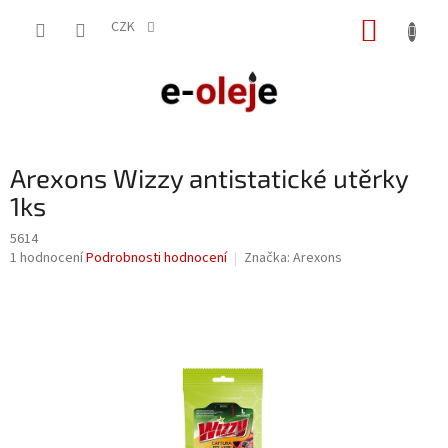
Přejít
NÁKUP
na
CZK
obsah
KOŠÍK
Arexons Wizzy antistatické utěrky
1ks
5614
Průměrné
1 hodnocení
Podrobnosti hodnocení
Značka:
Arexons
hodnocení
produktu
je
5,0
z
5
hvězdiček.