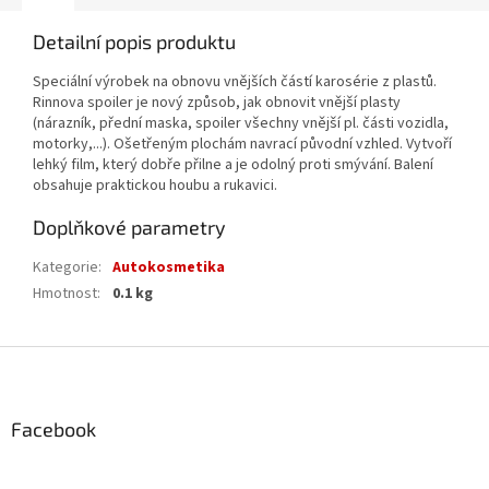
Detailní popis produktu
Speciální výrobek na obnovu vnějších částí karosérie z plastů.
Rinnova spoiler je nový způsob, jak obnovit vnější plasty
(nárazník, přední maska, spoiler všechny vnější pl. části vozidla,
motorky,...). Ošetřeným plochám navrací původní vzhled. Vytvoří
lehký film, který dobře přilne a je odolný proti smývání. Balení
obsahuje praktickou houbu a rukavici.
Doplňkové parametry
Kategorie
:
Autokosmetika
Hmotnost
:
0.1 kg
Z
á
p
a
Facebook
t
í