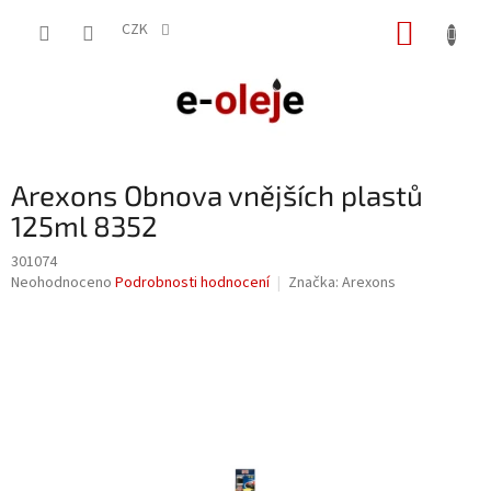
Přejít
NÁKUP
na
CZK
obsah
KOŠÍK
Arexons Obnova vnějších plastů
125ml 8352
301074
Průměrné
Neohodnoceno
Podrobnosti hodnocení
Značka:
Arexons
hodnocení
produktu
je
0,0
z
5
hvězdiček.