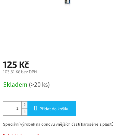
125 Kč
103,31 Kč bez DPH
Měrná
Skladem
(>20 ks)
cena:
Přidat do košíku
Speciální výrobek na obnovu vnějších částí karosérie z plastů