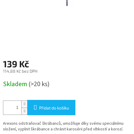
139 Kč
114,88 Kč bez DPH
Měrná
Skladem
(>20 ks)
cena:
Přidat do košíku
Arexons odstraňovač škrábanců, umožňuje díky svému speciálnímu
složení, vyplnit škrábance a chránit karosérii před vlhkostí a korozí.