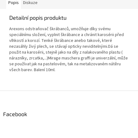
Popis
Diskuze
Detailní popis produktu
Arexons odstraňovač škrábanců, umožňuje díky svému
speciálnímu složení, vyplnit škrábance a chránit karosérii před
vlhkostí a korozí. Tenké škrábance anebo takové, které
nezasáhly živý plech, se stávají opticky neviditelnými.Dá se
použit na karosérii, stejně jako na díly z nalakovaného plastu (
nárazníky, zrcatka,...)Mirage maschera graffi je univerzální, může
se používat jak na pastelovém, tak na metalizovaném nátěru
všech barev. Balení 10ml.
Z
á
p
a
Facebook
t
í