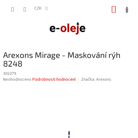
Přejít
NÁKUP
na
CZK
obsah
KOŠÍK
Arexons Mirage - Maskování rýh
8248
301079
Průměrné
Neohodnoceno
Podrobnosti hodnocení
Značka:
Arexons
hodnocení
produktu
je
0,0
z
5
hvězdiček.