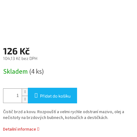
126 Kč
104,13 Kč bez DPH
Měrná
Skladem
(4 ks)
cena:
Přidat do košíku
Čistič brzd a kovu. Rozpouští a velmi rychle odstraní mazivo, olej a
nečistoty na brzdových bubnech, kotoučích a destičkách.
Detailní informace