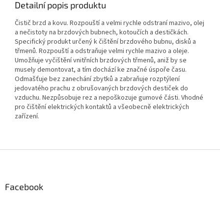
Detailní popis produktu
Čistič brzd a kovu. Rozpouští a velmi rychle odstraní mazivo, olej
a nečistoty na brzdových bubnech, kotoučích a destičkách.
Specifický produkt určený k čištění brzdového bubnu, disků a
třmenů. Rozpouští a odstraňuje velmi rychle mazivo a oleje.
Umožňuje vyčištění vnitřních brzdových třmenů, aniž by se
musely demontovat, a tím dochází ke značné úspoře času.
Odmašťuje bez zanechání zbytků a zabraňuje rozptýlení
jedovatého prachu z obrušovaných brzdových destiček do
vzduchu. Nezpůsobuje rez a nepoškozuje gumové části. Vhodné
pro čištění elektrických kontaktů a všeobecně elektrických
zařízení.
Z
á
p
a
Facebook
t
í