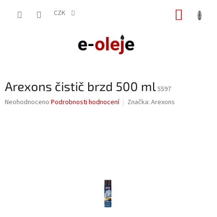
Přejít
NÁKUP
na
CZK
obsah
KOŠÍK
Arexons čistič brzd 500 ml
5597
Průměrné
Neohodnoceno
Podrobnosti hodnocení
Značka:
Arexons
hodnocení
produktu
je
0,0
z
5
hvězdiček.