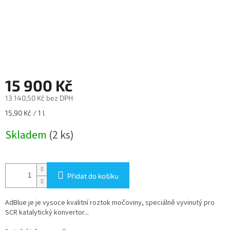
15 900 Kč
13 140,50 Kč bez DPH
Měrná
15,90 Kč / 1 l
cena:
Skladem
(2 ks)
Přidat do košíku
AdBlue je je vysoce kvalitní roztok močoviny, speciálně vyvinutý pro
SCR katalytický konvertor...