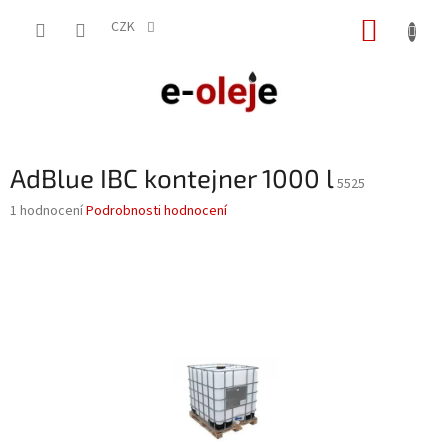
Přejít
NÁKUP
na
CZK
obsah
KOŠÍK
AdBlue IBC kontejner 1000 l
5525
Průměrné
1 hodnocení
Podrobnosti hodnocení
hodnocení
produktu
je
5,0
z
5
hvězdiček.