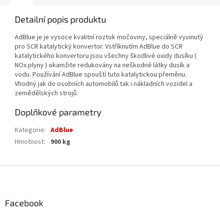
Detailní popis produktu
AdBlue je je vysoce kvalitní roztok močoviny, speciálně vyvinutý
pro SCR katalytický konvertor. Vstříknutím AdBlue do SCR
katalytického konvertoru jsou všechny škodlivé oxidy dusíku (
NOx plyny ) okamžite redukovány na neškodné látky dusík a
vodu. Používání AdBlue spouští tuto katalytickou přeměnu.
Vhodný jak do osobních automobilů tak i nákladních vozidel a
zemědělských strojů.
Doplňkové parametry
Kategorie
:
AdBlue
Hmotnost
:
900 kg
Z
á
p
a
Facebook
t